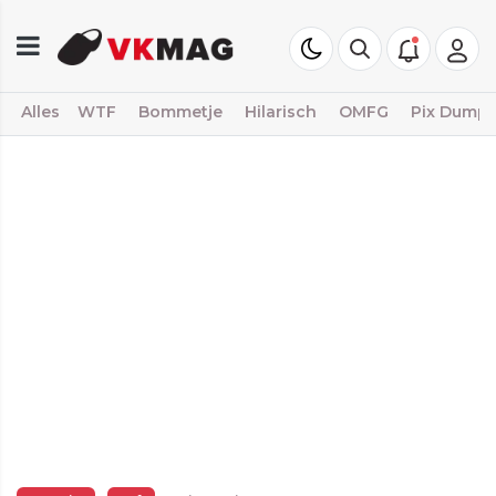
Alles
WTF
Bommetje
Hilarisch
OMFG
Pix Dump