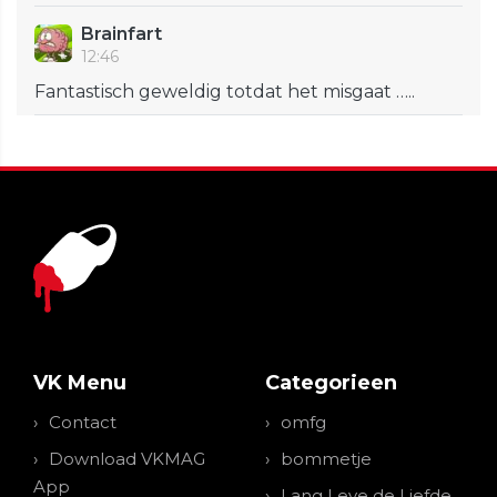
Brainfart
12:46
Fantastisch geweldig totdat het misgaat …..
VK Menu
Categorieen
Contact
omfg
Download VKMAG
bommetje
App
Lang Leve de Liefde