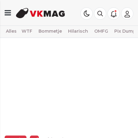
Alles
WTF
Bommetje
Hilarisch
OMFG
Pix Dump