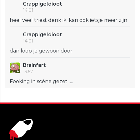
GrappigeIdioot
14:01
heel veel triest denk ik. kan ook ietsje meer zijn
GrappigeIdioot
14:01
dan loop je gewoon door
Brainfart
13:57
Fooking in scène gezet…..