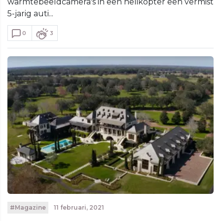
warmtebeeldcamera's in een helikopter een vermist
5-jarig auti...
0
3
#Magazine
11 februari, 2021