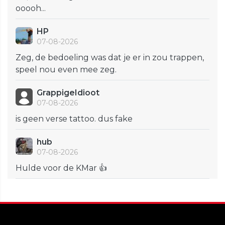
ooooh...
HP
07-08-2026
Zeg, de bedoeling was dat je er in zou trappen,
speel nou even mee zeg.
GrappigeIdioot
07-08-2026
is geen verse tattoo. dus fake
hub
07-08-2026
Hulde voor de KMar 👍