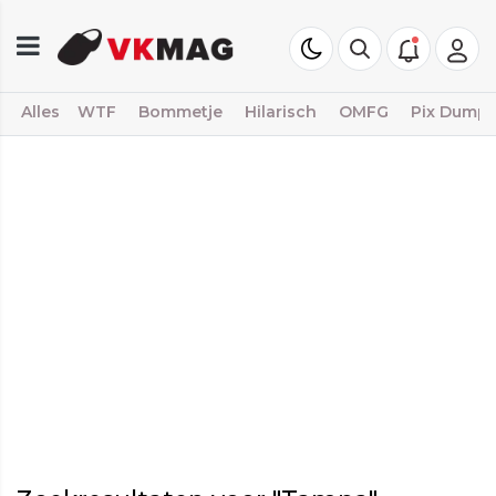
Alles
WTF
Bommetje
Hilarisch
OMFG
Pix Dump