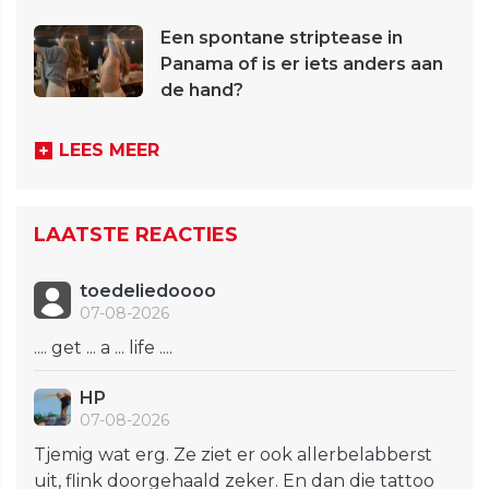
Een spontane striptease in
Panama of is er iets anders aan
de hand?
LEES MEER
LAATSTE REACTIES
toedeliedoooo
07-08-2026
.... get ... a ... life ....
HP
07-08-2026
Tjemig wat erg. Ze ziet er ook allerbelabberst
uit, flink doorgehaald zeker. En dan die tattoo