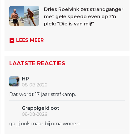
Dries Roelvink zet strandganger
met gele speedo even op z'n
plek: "Die is van mij!"
LEES MEER
LAATSTE REACTIES
HP
08-08-2026
Dat wordt 17 jaar strafkamp.
GrappigeIdioot
08-08-2026
ga jij ook maar bij oma wonen