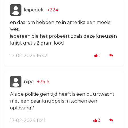
leipegek
+224
en daarom hebben ze in amerika een mooie
wet..
iedereen die het probeert zoals deze kneuzen
krijgt gratis 2 gram lood
17-02-2024 16:42
1
nipe
+3515
Als de politie gen tijd heeft is een buurtwacht
met een paar knuppels misschien een
oplossing?
17-02-2024 11:41
3