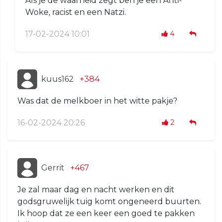
Als je de waarheid zegt ben je een Anti-
Woke, racist en een Natzi.
17-02-2024 10:01
4
kuus162
+384
Was dat de melkboer in het witte pakje?
16-02-2024 20:26
2
Gerrit
+467
Je zal maar dag en nacht werken en dit
godsgruwelijk tuig komt ongeneerd buurten.
Ik hoop dat ze een keer een goed te pakken