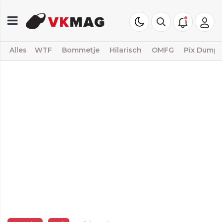
Alles
WTF
Bommetje
Hilarisch
OMFG
Pix Dump