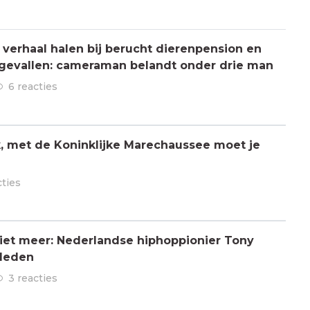
verhaal halen bij berucht dierenpension en
ngevallen: cameraman belandt onder drie man
6 reacties
jk, met de Koninklijke Marechaussee moet je
cties
 niet meer: Nederlandse hiphoppionier Tony
rleden
3 reacties