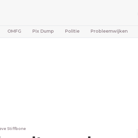
OMFG
Pix Dump
Politie
Probleemwijken
eve Stiffbone