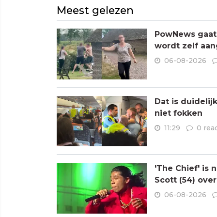
Meest gelezen
PowNews gaat 
wordt zelf aa
06-08-2026
Dat is duideli
niet fokken
11:29
0 rea
'The Chief' is
Scott (54) ove
06-08-2026