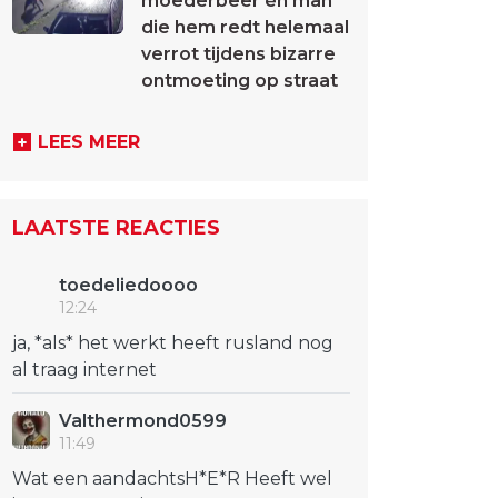
moederbeer én man
die hem redt helemaal
verrot tijdens bizarre
ontmoeting op straat
LEES MEER
LAATSTE REACTIES
toedeliedoooo
12:24
ja, *als* het werkt heeft rusland nog
al traag internet
Valthermond0599
11:49
Wat een aandachtsH*E*R Heeft wel