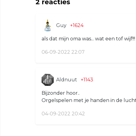
2
reacties
Guy
+1624
als dat mijn oma was... wat een tof wijf
06-09-2022 22:07
Aldnuut
+1143
Bijzonder hoor..
Orgelspelen met je handen in de luch
04-09-2022 20:42