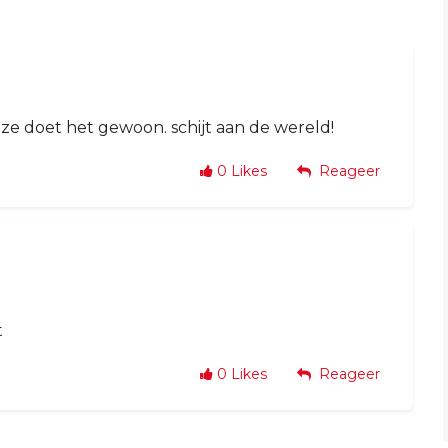
!!! ze doet het gewoon. schijt aan de wereld!
0
Likes
Reageer
t
0
Likes
Reageer