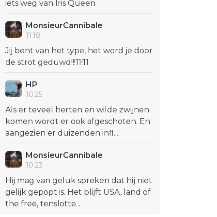
iets weg van Iris Queen
MonsieurCannibale
11:18
Jij bent van het type, het word je door
de strot geduwd!!!11!11
HP
10:25
Als er teveel herten en wilde zwijnen
komen wordt er ook afgeschoten. En
aangezien er duizenden infl...
MonsieurCannibale
10:23
Hij mag van geluk spreken dat hij niet
gelijk gepopt is. Het blijft USA, land of
the free, tenslotte...