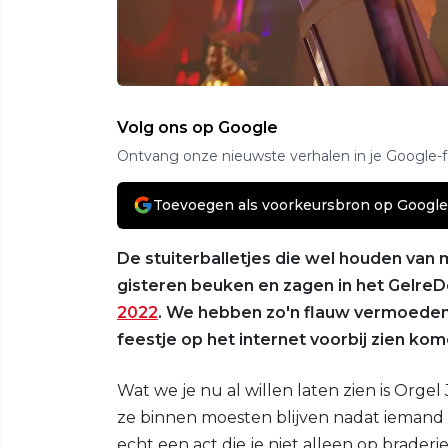
Volg ons op Google
Ontvang onze nieuwste verhalen in je Google-
Toevoegen als voorkeursbron op Google
De stuiterballetjes die wel houden va
gisteren beuken en zagen in het GelreD
2022
. We hebben zo'n flauw vermoede
feestje op het internet voorbij zien kom
Wat we je nu al willen laten zien is Org
ze binnen moesten blijven nadat iemand 
echt een act die je niet alleen op brade