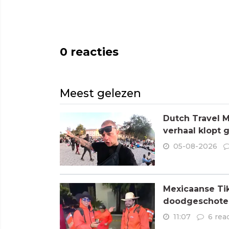
0
reacties
Meest gelezen
Dutch Travel M
verhaal klopt 
05-08-2026
Mexicaanse Tik
doodgeschoten
11:07
6 rea