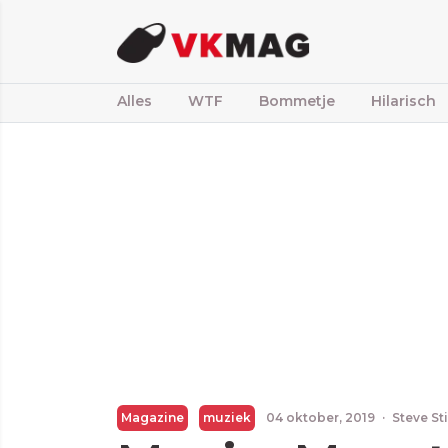
Alles
WTF
Bommetje
Hilarisch
Magazine
muziek
04 oktober, 2019
·
Steve St