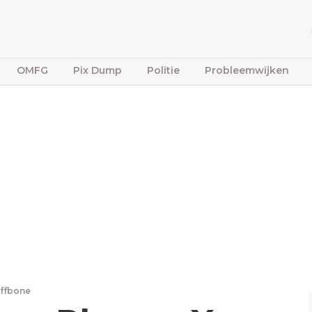
OMFG
Pix Dump
Politie
Probleemwijken
iffbone