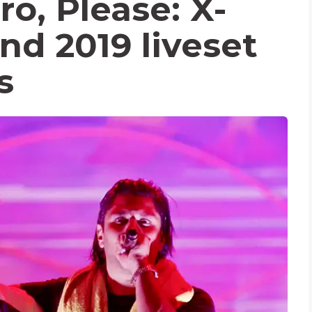
o, Please: X-
nd 2019 liveset
s