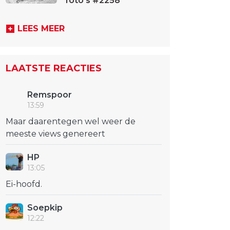
foto's #2258
LEES MEER
LAATSTE REACTIES
Remspoor
13:59
Maar daarentegen wel weer de
meeste views genereert
HP
13:05
Ei-hoofd.
Soepkip
12:22