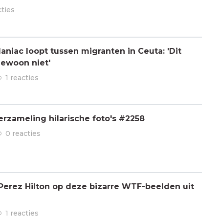
cties
aniac loopt tussen migranten in Ceuta: 'Dit
gewoon niet'
1 reacties
rzameling hilarische foto's #2258
0 reacties
t Perez Hilton op deze bizarre WTF-beelden uit
1 reacties