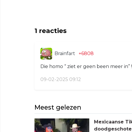
1
reacties
Brainfart
+6808
Die homo “ ziet er geen been meer in” !
09-02-2025 09:12
Meest gelezen
Mexicaanse Tik
doodgeschoten