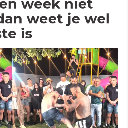
een week niet
dan weet je wel
te is