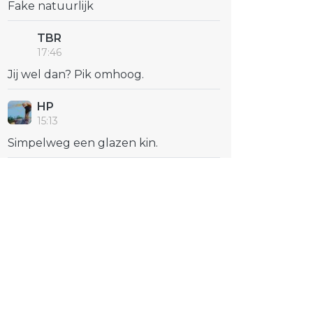
Fake natuurlijk
TBR
17:46
Jij wel dan? Pik omhoog.
HP
15:13
Simpelweg een glazen kin.