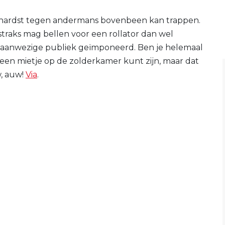
et hardst tegen andermans bovenbeen kan trappen.
 straks mag bellen voor een rollator dan wel
t aanwezige publiek geïmponeerd. Ben je helemaal
 een mietje op de zolderkamer kunt zijn, maar dat
w, auw!
Via
.