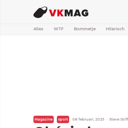
Alles
WTF
Bommetje
Hilarisch
Magazine
sport
08 februari, 2025
·
Steve Sti