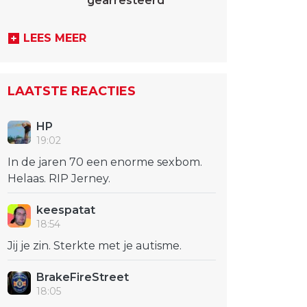
gearresteerd
LEES MEER
LAATSTE REACTIES
HP
19:02
In de jaren 70 een enorme sexbom.
Helaas. RIP Jerney.
keespatat
18:54
Jij je zin. Sterkte met je autisme.
BrakeFireStreet
18:05