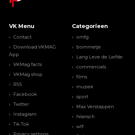
VK Menu
Categorieen
Contact
omfg
Download VKMAG
bommetje
App
Lang Leve de Liefde
VKMag facts
commercials
VKMag shop
films
RSS
muziek
Facebook
sport
Twitter
Max Verstappen
Instagram
hilarisch
Tik Tok
wtf
Privacy settings