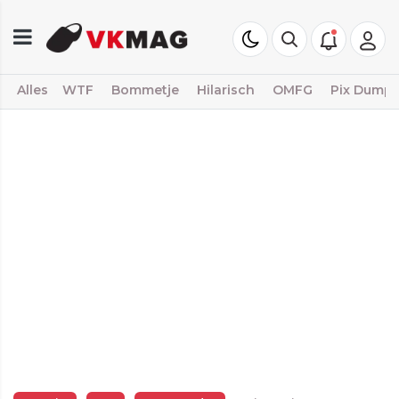
Alles
WTF
Bommetje
Hilarisch
OMFG
Pix Dump