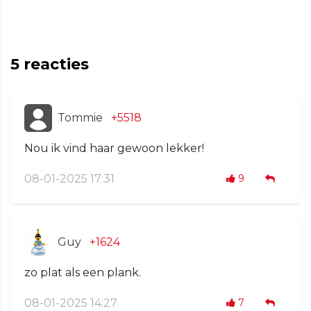
5
reacties
Tommie
+5518
Nou ik vind haar gewoon lekker!
08-01-2025 17:31
9
Guy
+1624
zo plat als een plank.
08-01-2025 14:27
7