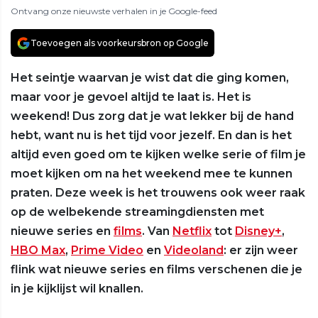
Ontvang onze nieuwste verhalen in je Google-feed
Toevoegen als voorkeursbron op Google
Het seintje waarvan je wist dat die ging komen,
maar voor je gevoel altijd te laat is. Het is
weekend! Dus zorg dat je wat lekker bij de hand
hebt, want nu is het tijd voor jezelf. En dan is het
altijd even goed om te kijken welke serie of film je
moet kijken om na het weekend mee te kunnen
praten. Deze week is het trouwens ook weer raak
op de welbekende streamingdiensten met
nieuwe series en
films
. Van
Netflix
tot
Disney+
,
HBO Max
,
Prime Video
en
Videoland
: er zijn weer
flink wat nieuwe series en films verschenen die je
in je kijklijst wil knallen.