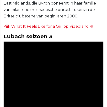
East Midlands, die Byron opneemt in haar familie
van hilarische en chaotische onruststokers in de
Britse clubscene van begin jaren 2000.
Kijk What It Feels Like for a Girl op Videoland 🍿
Lubach seizoen 3