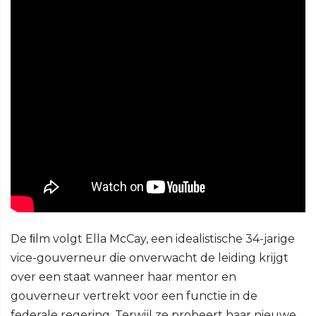
De ﬁlm volgt Ella McCay, een idealistische 34-jarige
vice-gouverneur die onverwacht de leiding krijgt
over een staat wanneer haar mentor en
gouverneur vertrekt voor een functie in de
federale regering. Terwijl ze probeert haar nieuwe