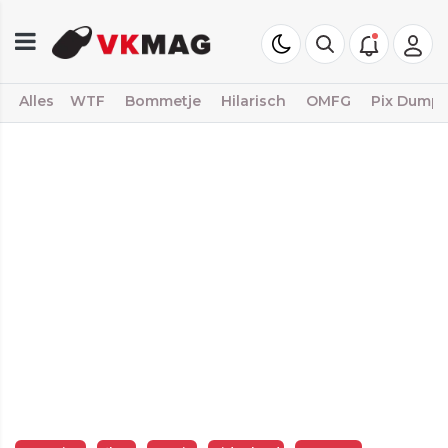
Alles
WTF
Bommetje
Hilarisch
OMFG
Pix Dump