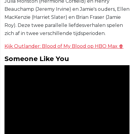
Julia Moriston (Hermione Corﬁeld) en Henry
Beauchamp (Jeremy Irvine) en Jamie's ouders, Ellen
MacKenzie (Harriet Slater) en Brian Fraser (Jamie
Roy). Deze twee parallelle liefdesverhalen spelen
zich af in twee verschillende tijdsperioden.
Kijk Outlander: Blood of My Blood op HBO Max 🍿
Someone Like You