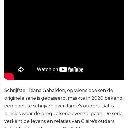
Schrijfster Diana Gabaldon, op wiens boeken de
originele serie is gebaseerd, maakte in 2020 bekend
een boek te schrijven over Jamie's ouders. Dat is
precies waar de prequelserie over zal gaan. De serie
verkent de levens en relaties van Claire's ouders,