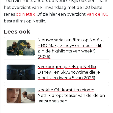
Toch zin in iets anders op Netﬂix? Kijk ook eens naar
het overzicht van FilmVandaag met de 100 beste
series
op Netﬂix
. Of zie hier een overzicht
van de 100
beste ﬁlms op Netﬂix.
Lees ook
Nieuwe series en films op Netflix,
HBO Max, Disney+ en meer – dit
zijn de highlights van week 5
(2026)
5 verborgen parels op Netflix,
Disney+ en SkyShowtime die je
moet zien (week 5 van 2026)
Knokke Off komt ten einde:
Netflix dropt teaser van derde en
laatste seizoen