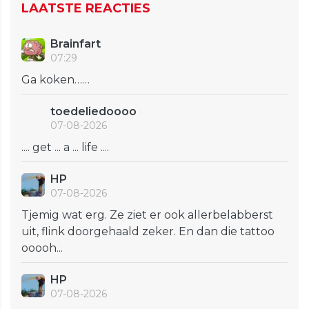
LAATSTE REACTIES
Brainfart
07:29
Ga koken……
toedeliedoooo
07-08-2026
.... get ... a ... life ....
HP
07-08-2026
Tjemig wat erg. Ze ziet er ook allerbelabberst
uit, flink doorgehaald zeker. En dan die tattoo
ooooh...
HP
07-08-2026