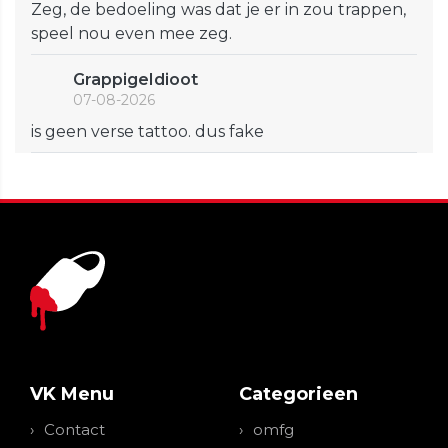
Zeg, de bedoeling was dat je er in zou trappen,
speel nou even mee zeg.
GrappigeIdioot
07-08-2026
is geen verse tattoo. dus fake
VK Menu
Categorieen
Contact
omfg