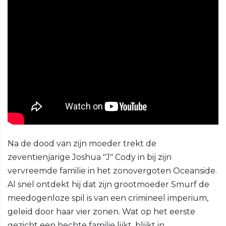
Na de dood van zijn moeder trekt de
zeventienjarige Joshua "J" Cody in bij zijn
vervreemde familie in het zonovergoten Oceanside.
Al snel ontdekt hij dat zijn grootmoeder Smurf de
meedogenloze spil is van een crimineel imperium,
geleid door haar vier zonen. Wat op het eerste
gezicht een hechte familie lijkt, blijkt in