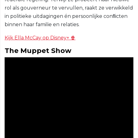
rol als gouverneur te vervullen, raakt ze verwikkeld
in politieke uitdagingen én persoonlijke conﬂicten
binnen haar familie en relaties.
Kijk Ella McCay op Disney+ 🍿
The Muppet Show