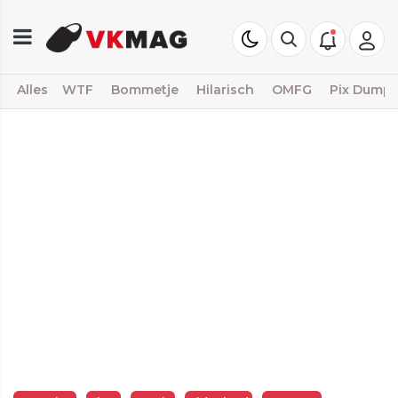
Alles
WTF
Bommetje
Hilarisch
OMFG
Pix Dump