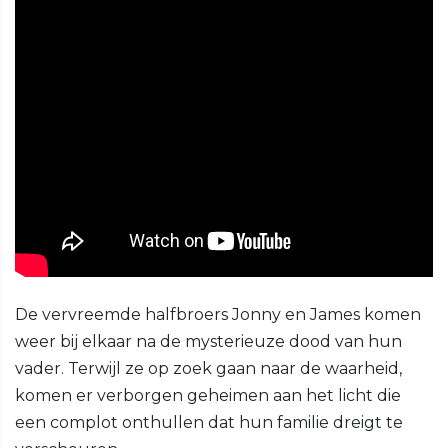
De vervreemde halfbroers Jonny en James komen
weer bij elkaar na de mysterieuze dood van hun
vader. Terwijl ze op zoek gaan naar de waarheid,
komen er verborgen geheimen aan het licht die
een complot onthullen dat hun familie dreigt te