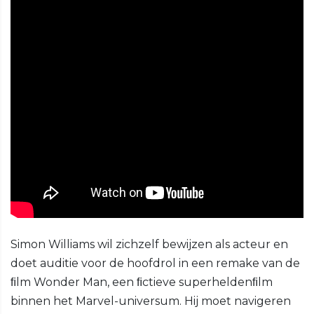
Simon Williams wil zichzelf bewijzen als acteur en
doet auditie voor de hoofdrol in een remake van de
ﬁlm Wonder Man, een ﬁctieve superheldenﬁlm
binnen het Marvel-universum. Hij moet navigeren