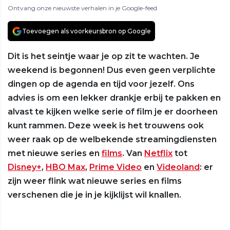
Ontvang onze nieuwste verhalen in je Google-feed
Toevoegen als voorkeursbron op Google
Dit is het seintje waar je op zit te wachten. Je
weekend is begonnen! Dus even geen verplichte
dingen op de agenda en tijd voor jezelf. Ons
advies is om een lekker drankje erbij te pakken en
alvast te kijken welke serie of film je er doorheen
kunt rammen. Deze week is het trouwens ook
weer raak op de welbekende streamingdiensten
met nieuwe series en
films
. Van
Netflix
tot
Disney+
,
HBO Max
,
Prime Video
en
Videoland
: er
zijn weer flink wat nieuwe series en films
verschenen die je in je kijklijst wil knallen.