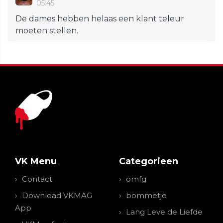
05:45
De dames hebben helaas een klant teleur
moeten stellen.
VK Menu
Categorieen
Contact
omfg
Download VKMAG
bommetje
App
Lang Leve de Liefde