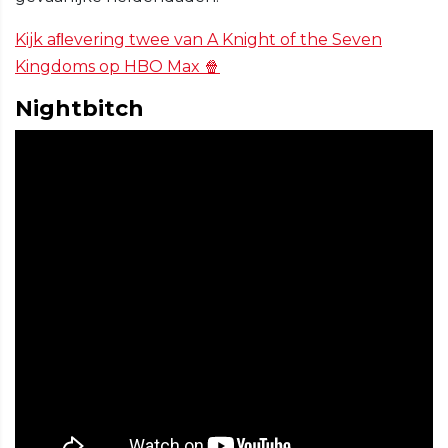
Kijk aﬂevering twee van A Knight of the Seven
Kingdoms op HBO Max 🍿
Nightbitch