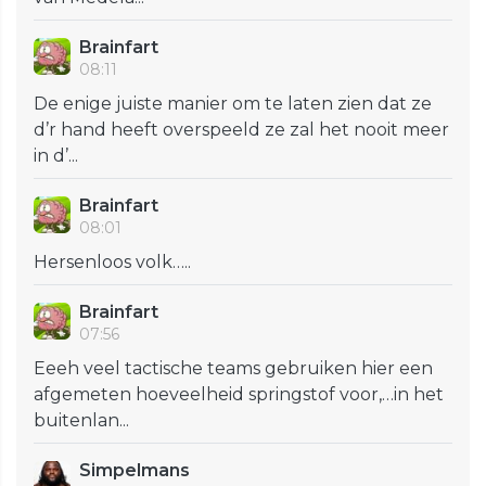
Brainfart
08:11
De enige juiste manier om te laten zien dat ze
d’r hand heeft overspeeld ze zal het nooit meer
in d’...
Brainfart
08:01
Hersenloos volk…..
Brainfart
07:56
Eeeh veel tactische teams gebruiken hier een
afgemeten hoeveelheid springstof voor,…in het
buitenlan...
Simpelmans