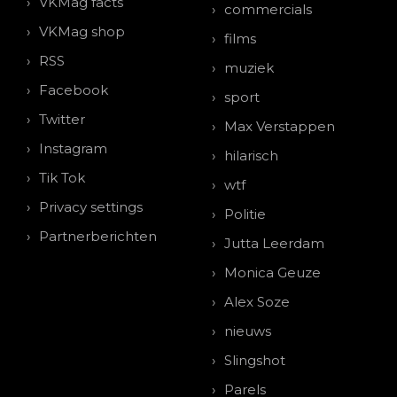
VKMag facts
commercials
VKMag shop
films
RSS
muziek
Facebook
sport
Twitter
Max Verstappen
Instagram
hilarisch
Tik Tok
wtf
Privacy settings
Politie
Partnerberichten
Jutta Leerdam
Monica Geuze
Alex Soze
nieuws
Slingshot
Parels