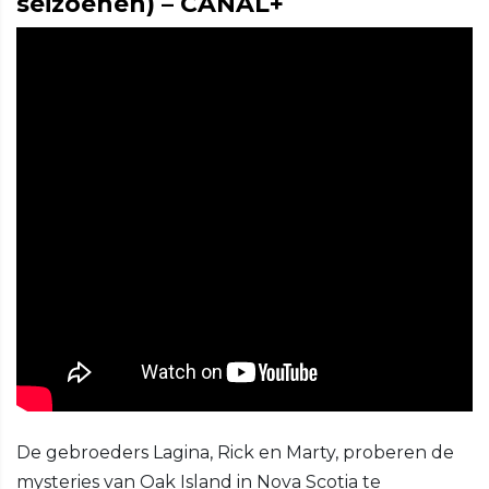
seizoenen) – CANAL+
De gebroeders Lagina, Rick en Marty, proberen de
mysteries van Oak Island in Nova Scotia te