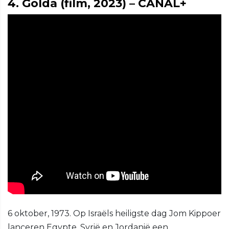
4. Golda (film, 2023) – CANAL+
6 oktober, 1973. Op Israëls heiligste dag Jom Kippoer
lanceren Egypte, Syrië en Jordanië een