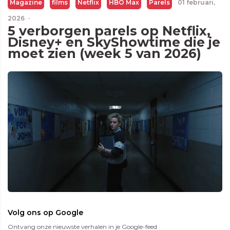
Magazine
films
Netflix
HBO Max
Parels
01 februari,
2026
·
5 verborgen parels op Netflix,
Disney+ en SkyShowtime die je
moet zien (week 5 van 2026)
Volg ons op Google
Ontvang onze nieuwste verhalen in je Google-feed