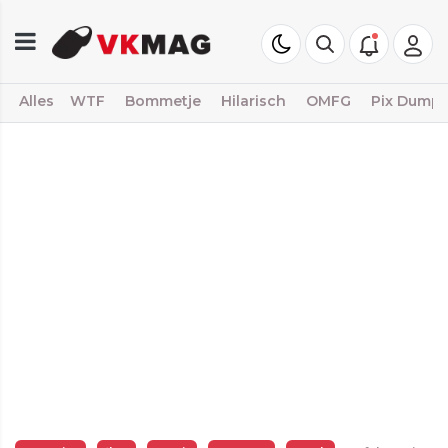
Alles
WTF
Bommetje
Hilarisch
OMFG
Pix Dump