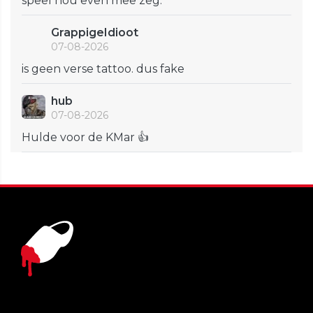
speel nou even mee zeg.
GrappigeIdioot
07-08-2026
is geen verse tattoo. dus fake
hub
07-08-2026
Hulde voor de KMar 👍