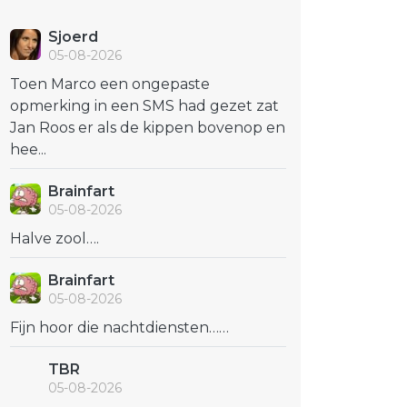
Sjoerd
05-08-2026
Toen Marco een ongepaste
opmerking in een SMS had gezet zat
Jan Roos er als de kippen bovenop en
hee...
Brainfart
05-08-2026
Halve zool….
Brainfart
05-08-2026
Fijn hoor die nachtdiensten……
TBR
05-08-2026