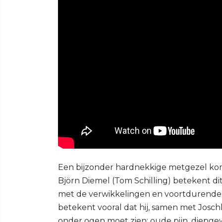
Een bijzonder hardnekkige metgezel komt v
Björn Diemel (Tom Schilling) betekent di
met de verwikkelingen en voortdurende s
betekent vooral dat hij, samen met Joschk
onder ogen moet zien: oude pijn, diepge