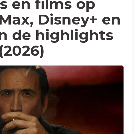
s en films op
 Max, Disney+ en
jn de highlights
(2026)