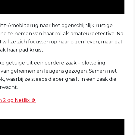
itz-Amobi terug naar het ogenschijnlijk rustige
stand te nemen van haar rol als amateurdetective. Na
 wil ze zich focussen op haar eigen leven, maar dat
k haar pad kruist.
e getuige uit een eerdere zaak – plotseling
eb van geheimen en leugens gezogen. Samen met
 waarbij ze steeds dieper graaft in een zaak die
erwacht.
n 2 op Netﬂix 🍿