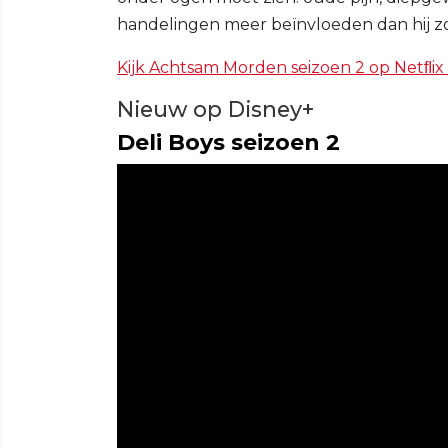
handelingen meer beïnvloeden dan hij zo
Kijk Achtsam Morden seizoen 2 op Netﬂix 
Nieuw op Disney+
Deli Boys seizoen 2