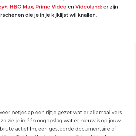
ey+
,
HBO Max
,
Prime Video
en
Videoland
: er zijn
schenen die je in je kijklijst wil knallen.
er netjes op een rijtje gezet wat er allemaal vers
zo zie je in één oogopslag wat er nieuw is op jouw
n brute actiefilm, een gestoorde documentaire of