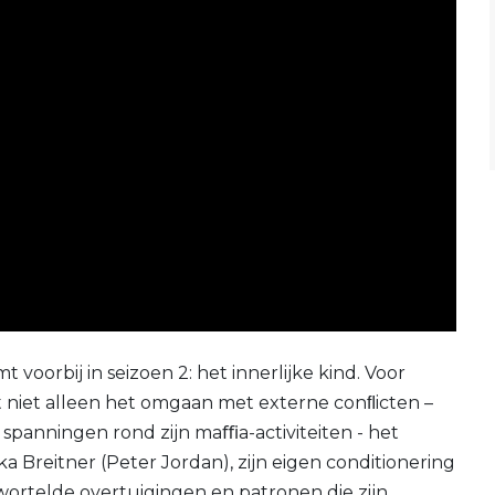
oorbij in seizoen 2: het innerlijke kind. Voor
t niet alleen het omgaan met externe conﬂicten –
panningen rond zijn maﬃa-activiteiten - het
a Breitner (Peter Jordan), zijn eigen conditionering
wortelde overtuigingen en patronen die zijn