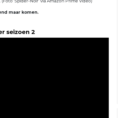
(Foto 'Spider-Noir' via Amazon Prime Video)
kend maar komen.
er seizoen 2