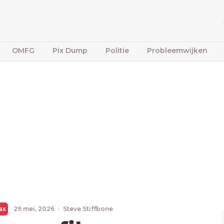
OMFG
Pix Dump
Politie
Probleemwijken
ax
29 mei, 2026
·
Steve Stiffbone