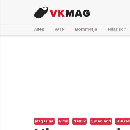
Alles
WTF
Bommetje
Hilarisch
Magazine
films
Netflix
Videoland
HBO M