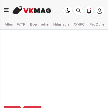
Alles
WTF
Bommetje
Hilarisch
OMFG
Pix Dump