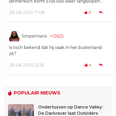
Binnenkort komt Elvis ook weer langslopen…
28-06-2025 17:08
0
Simpelmans
+12625
Is toch bekend dat hij vaak in het buitenland
zit?
28-06-2025 12:26
4
POPULAIR NIEUWS
Ondertussen op Dance Valley:
De Darkraver laat Outsiders