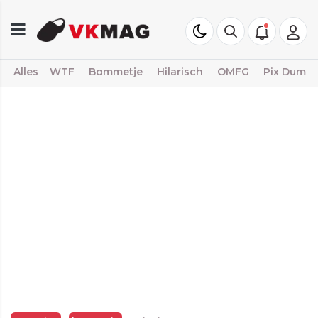
Alles
WTF
Bommetje
Hilarisch
OMFG
Pix Dump