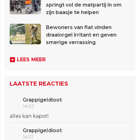
springt vol de matpartij in om
zijn baasje te helpen
Bewoners van flat vinden
draaiorgel irritant en geven
smerige verrassing
LEES MEER
LAATSTE REACTIES
GrappigeIdioot
14:02
alles kan kapot!
GrappigeIdioot
14:01