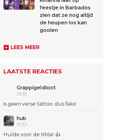
Rihanna laat op
feestje in Barbados
zien dat ze nog altijd
de heupen los kan
gooien
LEES MEER
LAATSTE REACTIES
GrappigeIdioot
19:35
is geen verse tattoo. dus fake
hub
19:33
Hulde voor de KMar 👍