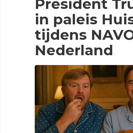
President T
in paleis Hui
tijdens NAVO
Nederland