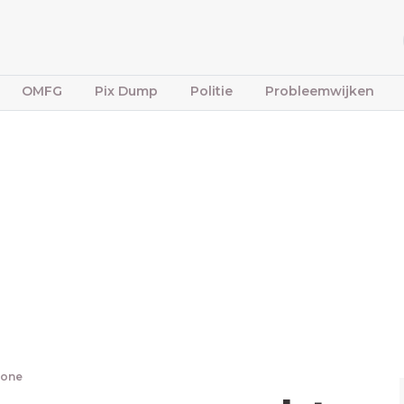
OMFG
Pix Dump
Politie
Probleemwijken
bone