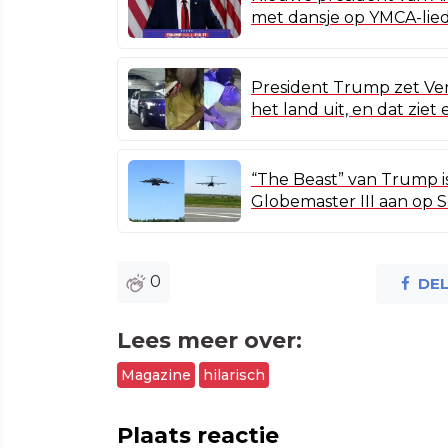
met dansje op YMCA-lied
President Trump zet Ve
het land uit, en dat ziet 
“The Beast” van Trump i
Globemaster III aan op 
0
DE
Lees meer over:
Magazine
hilarisch
Plaats reactie