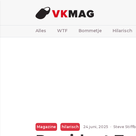
Alles
WTF
Bommetje
Hilarisch
Magazine
hilarisch
24 juni, 2025
·
Steve Stiff