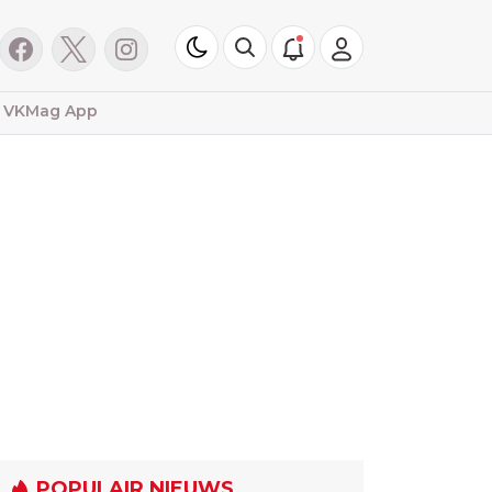
VKMag App
POPULAIR NIEUWS