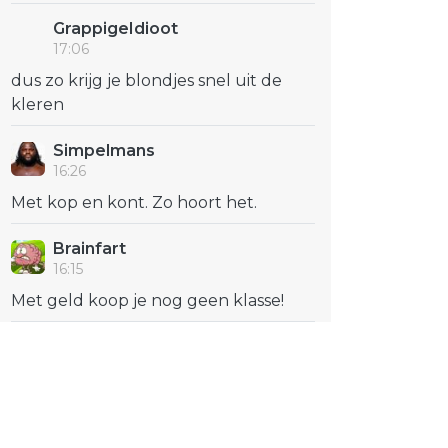
GrappigeIdioot
17:06
dus zo krijg je blondjes snel uit de
kleren
Simpelmans
16:26
Met kop en kont. Zo hoort het.
Brainfart
16:15
Met geld koop je nog geen klasse!