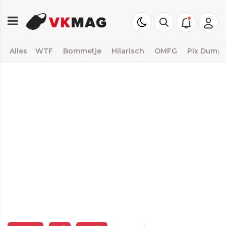
Alles
WTF
Bommetje
Hilarisch
OMFG
Pix Dump