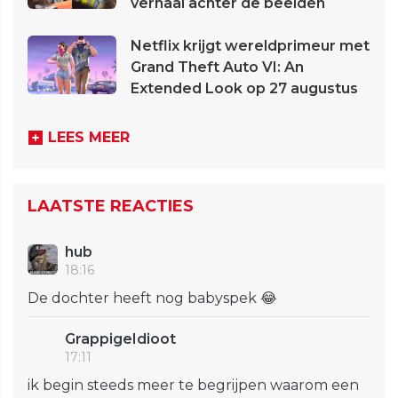
verhaal achter de beelden
Netflix krijgt wereldprimeur met
Grand Theft Auto VI: An
Extended Look op 27 augustus
LEES MEER
LAATSTE REACTIES
hub
18:16
De dochter heeft nog babyspek 😂
GrappigeIdioot
17:11
ik begin steeds meer te begrijpen waarom een