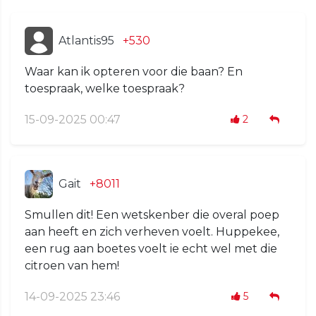
Atlantis95
+530
Waar kan ik opteren voor die baan? En
toespraak, welke toespraak?
15-09-2025 00:47
2
Gait
+8011
Smullen dit! Een wetskenber die overal poep
aan heeft en zich verheven voelt. Huppekee,
een rug aan boetes voelt ie echt wel met die
citroen van hem!
14-09-2025 23:46
5