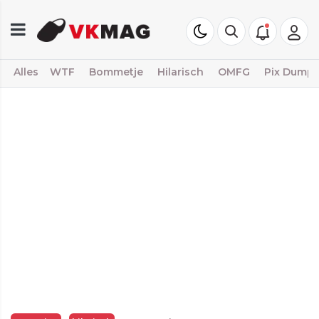
Alles
WTF
Bommetje
Hilarisch
OMFG
Pix Dump