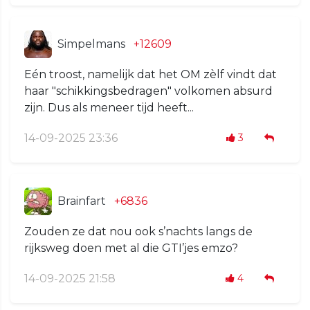
Simpelmans
+12609
Eén troost, namelijk dat het OM zèlf vindt dat
haar "schikkingsbedragen" volkomen absurd
zijn. Dus als meneer tijd heeft...
14-09-2025 23:36
3
Brainfart
+6836
Zouden ze dat nou ook s’nachts langs de
rijksweg doen met al die GTI’jes emzo?
14-09-2025 21:58
4