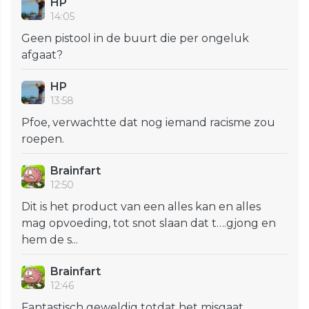
HP
14:05
Geen pistool in de buurt die per ongeluk
afgaat?
HP
13:58
Pfoe, verwachtte dat nog iemand racisme zou
roepen.
Brainfart
12:50
Dit is het product van een alles kan en alles
mag opvoeding, tot snot slaan dat t….gjong en
hem de s...
Brainfart
12:46
Fantastisch geweldig totdat het misgaat …..