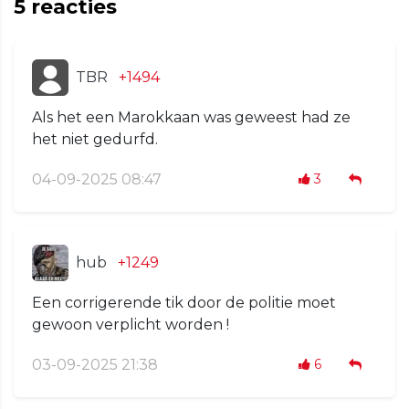
5
reacties
TBR
+1494
Als het een Marokkaan was geweest had ze
het niet gedurfd.
04-09-2025 08:47
3
hub
+1249
Een corrigerende tik door de politie moet
gewoon verplicht worden !
03-09-2025 21:38
6