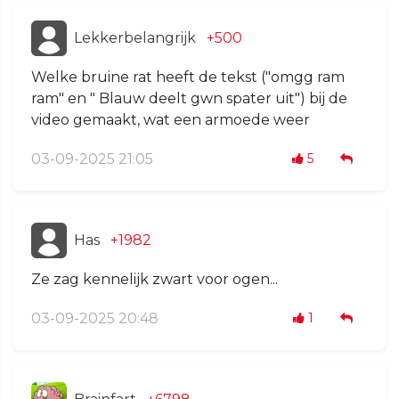
Lekkerbelangrijk
+500
Welke bruine rat heeft de tekst ("omgg ram
ram" en " Blauw deelt gwn spater uit") bij de
video gemaakt, wat een armoede weer
03-09-2025 21:05
5
Has
+1982
Ze zag kennelijk zwart voor ogen...
03-09-2025 20:48
1