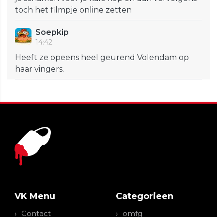
toch het filmpje online zetten
Soepkip
14:42
Heeft ze opeens heel geurend Volendam op
haar vingers.
VK Menu
Categorieen
Contact
omfg