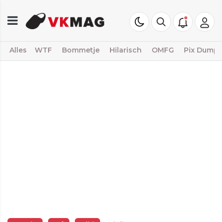
Alles
WTF
Bommetje
Hilarisch
OMFG
Pix Dump