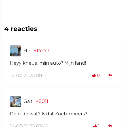
4
reacties
HP
+14277
Heyy kneus...mijn auto? Mijn land!
14-07-2025 08:11
0
Gait
+8011
Door de wat? Is dat Zoetermeers?
14-07-2025 03:49
1