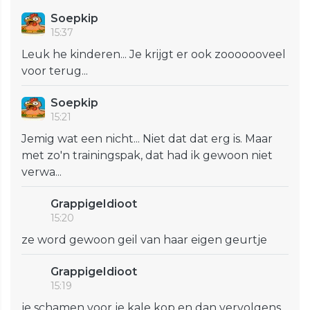
Soepkip
15:37
Leuk he kinderen... Je krijgt er ook zooooooveel
voor terug...
Soepkip
15:21
Jemig wat een nicht... Niet dat dat erg is. Maar
met zo'n trainingspak, dat had ik gewoon niet
verwa...
GrappigeIdioot
15:20
ze word gewoon geil van haar eigen geurtje
GrappigeIdioot
15:19
je schamen voor je kale kop en dan vervolgens