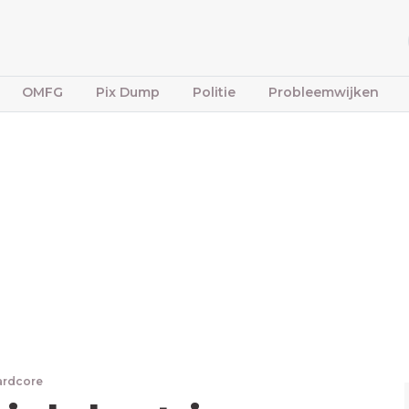
OMFG
Pix Dump
Politie
Probleemwijken
ardcore