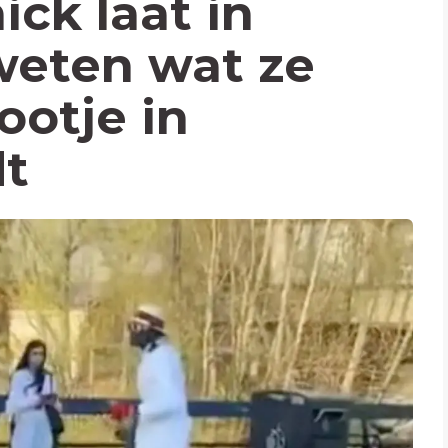
ick laat in
weten wat ze
ootje in
dt