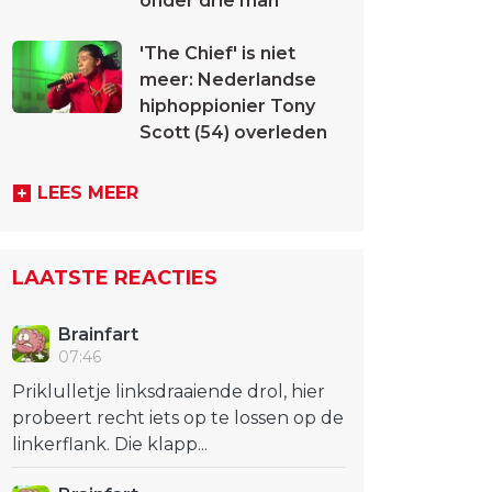
onder drie man
'The Chief' is niet
meer: Nederlandse
hiphoppionier Tony
Scott (54) overleden
LEES MEER
LAATSTE REACTIES
Brainfart
07:46
Priklulletje linksdraaiende drol, hier
probeert recht iets op te lossen op de
linkerflank. Die klapp...