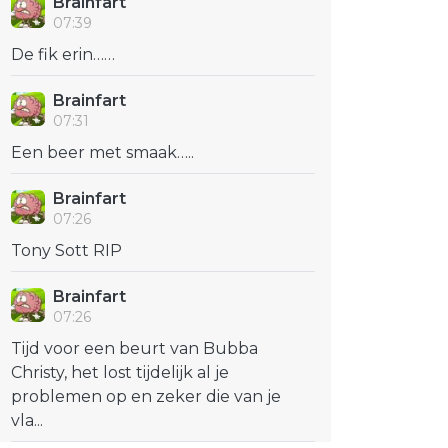
Brainfart
07:39
De fik erin……
Brainfart
07:31
Een beer met smaak…..
Brainfart
07:26
Tony Sott RIP
Brainfart
07:26
Tijd voor een beurt van Bubba
Christy, het lost tijdelijk al je
problemen op en zeker die van je
vla...