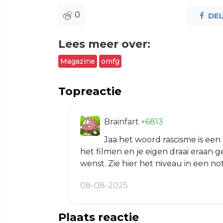
0
DE
Lees meer over:
Magazine
omfg
Topreactie
Brainfart
+6813
Jaa het woord rascisme is een
het filmen en je eigen draai eraan ge
wenst. Zie hier het niveau in een n
08-08-2025
Plaats reactie