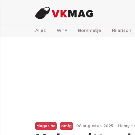
Alles
WTF
Bommetje
Hilarisch
Magazine
omfg
08 augustus, 2025
·
Henry H