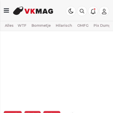
Alles
WTF
Bommetje
Hilarisch
OMFG
Pix Dump