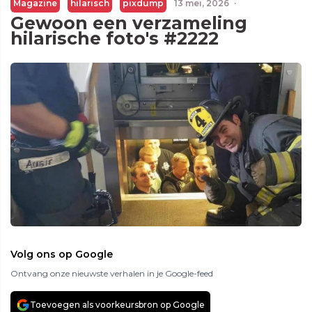
Magazine
hilarisch
pixdump
13 mei, 2026
·
Gewoon een verzameling
hilarische foto's #2222
Volg ons op Google
Ontvang onze nieuwste verhalen in je Google-feed
Toevoegen als voorkeursbron op Google