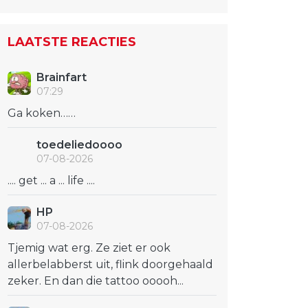
LAATSTE REACTIES
Brainfart
07:29
Ga koken……
toedeliedoooo
07-08-2026
.... get ... a ... life ....
HP
07-08-2026
Tjemig wat erg. Ze ziet er ook
allerbelabberst uit, flink doorgehaald
zeker. En dan die tattoo ooooh...