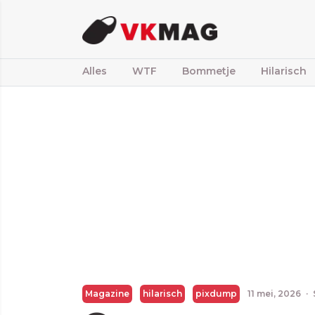
Alles
WTF
Bommetje
Hilarisch
Magazine
hilarisch
pixdump
11 mei, 2026
·