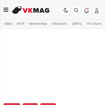
Alles
WTF
Bommetje
Hilarisch
OMFG
Pix Dump