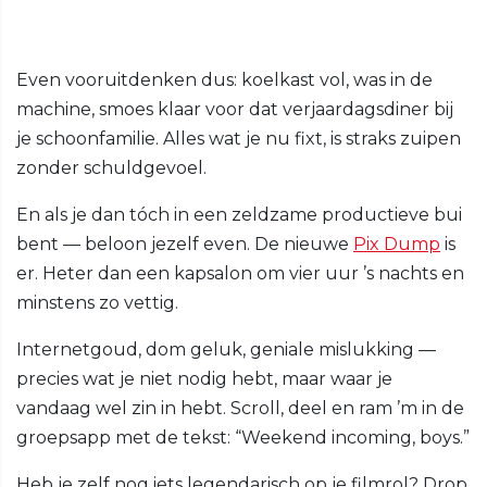
Even vooruitdenken dus: koelkast vol, was in de
machine, smoes klaar voor dat verjaardagsdiner bij
je schoonfamilie. Alles wat je nu fixt, is straks zuipen
zonder schuldgevoel.
En als je dan tóch in een zeldzame productieve bui
bent — beloon jezelf even. De nieuwe
Pix Dump
is
er. Heter dan een kapsalon om vier uur ’s nachts en
minstens zo vettig.
Internetgoud, dom geluk, geniale mislukking —
precies wat je niet nodig hebt, maar waar je
vandaag wel zin in hebt. Scroll, deel en ram ’m in de
groepsapp met de tekst: “Weekend incoming, boys.”
Heb je zelf nog iets legendarisch op je filmrol? Drop