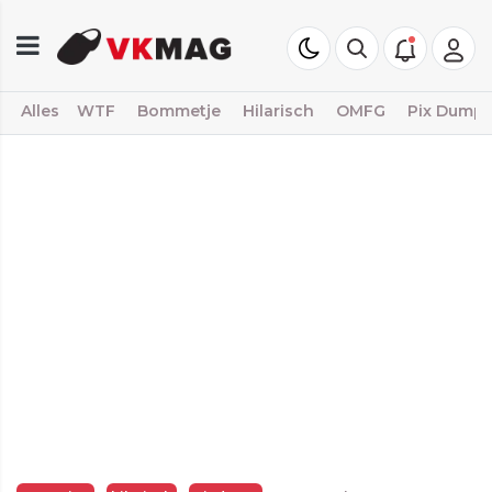
Alles
WTF
Bommetje
Hilarisch
OMFG
Pix Dump