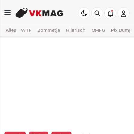
Alles
WTF
Bommetje
Hilarisch
OMFG
Pix Dump