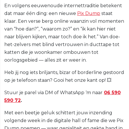
En volgens eeuwenoude internettraditie betekent
dat maar één ding: een nieuwe
Pix Dump
staat
klaar. Een verse berg online waanzin vol momenten
van “hoe dan?”, “waarom zo?” en “ik kan hier niet
naar blijven kijken, maar toch doe ik het.” Van doe-
het-zelvers met blind vertrouwen in ducttape tot
katten die je woonkamer ombouwen tot
oorlogsgebied — alles zit er weer in.
Heb jij nog iets briljants, bizar of borderline gestoord
op je telefoon staan? Gooi het onze kant op! 💥
Stuur je parel via DM of WhatsApp ‘m naar
06 590
590 72
.
Met een beetje geluk schittert jouw inzending
volgende week in de digitale hall of fame die we Pix
Dump noemen — waar genialiteit en gekte hand in