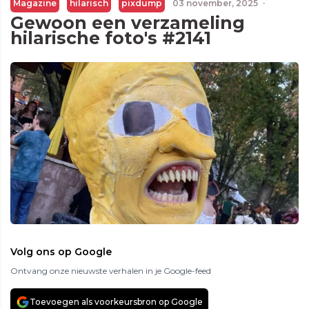
Magazine
hilarisch
pixdump
03 november, 2025
·
Gewoon een verzameling
hilarische foto's #2141
Volg ons op Google
Ontvang onze nieuwste verhalen in je Google-feed
Toevoegen als voorkeursbron op Google