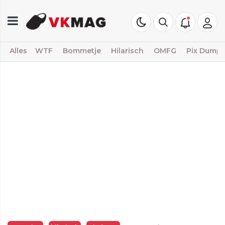
Alles
WTF
Bommetje
Hilarisch
OMFG
Pix Dump