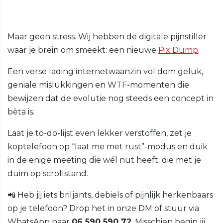
Maar geen stress. Wij hebben de digitale pijnstiller
waar je brein om smeekt: een nieuwe
Pix Dump
.
Een verse lading internetwaanzin vol dom geluk,
geniale mislukkingen en WTF-momenten die
bewijzen dat de evolutie nog steeds een concept in
bèta is.
Laat je to-do-lijst even lekker verstoffen, zet je
koptelefoon op “laat me met rust”-modus en duik
in de enige meeting die wél nut heeft: die met je
duim op scrollstand.
📲 Heb jij iets briljants, debiels of pijnlijk herkenbaars
op je telefoon? Drop het in onze DM of stuur via
WhatsApp naar
06 590 590 72
. Misschien begin jij