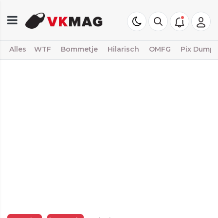
Alles
WTF
Bommetje
Hilarisch
OMFG
Pix Dump