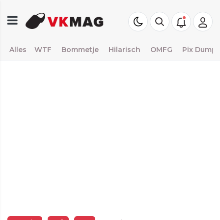
Alles
WTF
Bommetje
Hilarisch
OMFG
Pix Dump