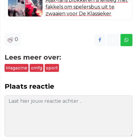
Ajax-fans blokkeren snelweg met
fakkels om spelersbus uit te
zwaaien voor De Klassieker
0
Lees meer over:
Magazine
omfg
sport
Plaats reactie