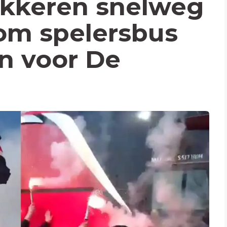
okkeren snelweg
om spelersbus
en voor De