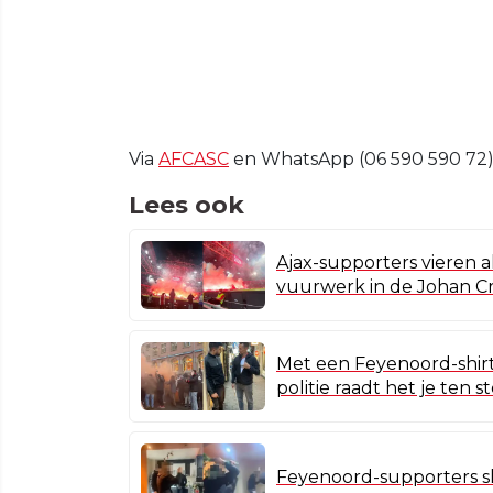
Via
AFCASC
en WhatsApp (06 590 590 72)
Lees ook
Ajax-supporters vieren a
vuurwerk in de Johan Cr
Met een Feyenoord-shirt
politie raadt het je ten s
Feyenoord-supporters s