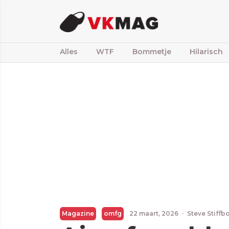
Alles
WTF
Bommetje
Hilarisch
Magazine
omfg
22 maart, 2026
·
Steve Stiffb