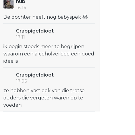
hub
18:16
De dochter heeft nog babyspek 😂
GrappigeIdioot
17:11
ik begin steeds meer te begrijpen
waarom een alcoholverbod een goed
idee is
GrappigeIdioot
17:06
ze hebben vast ook van die trotse
ouders die vergeten waren op te
voeden