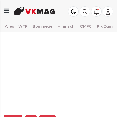
Alles
WTF
Bommetje
Hilarisch
OMFG
Pix Dump