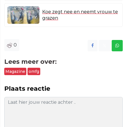
Koe zegt nee en neemt vrouw te
grazen
0
Lees meer over:
Magazine
omfg
Plaats reactie