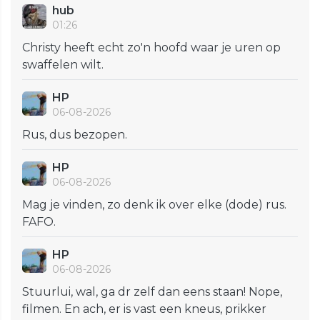
hub
01:26
Christy heeft echt zo'n hoofd waar je uren op
swaffelen wilt.
HP
06-08-2026
Rus, dus bezopen.
HP
06-08-2026
Mag je vinden, zo denk ik over elke (dode) rus.
FAFO.
HP
06-08-2026
Stuurlui, wal, ga dr zelf dan eens staan! Nope,
filmen. En ach, er is vast een kneus, prikker