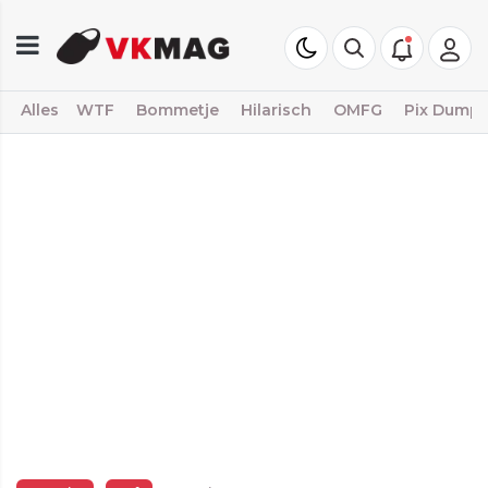
Alles
WTF
Bommetje
Hilarisch
OMFG
Pix Dump