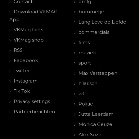
Contact
omfg
Download VKMAG
bommetje
App
Lang Leve de Liefde
VKMag facts
commercials
VKMag shop
films
RSS
muziek
Facebook
sport
Twitter
Max Verstappen
Instagram
hilarisch
Tik Tok
wtf
Privacy settings
Politie
Partnerberichten
Jutta Leerdam
Monica Geuze
Alex Soze