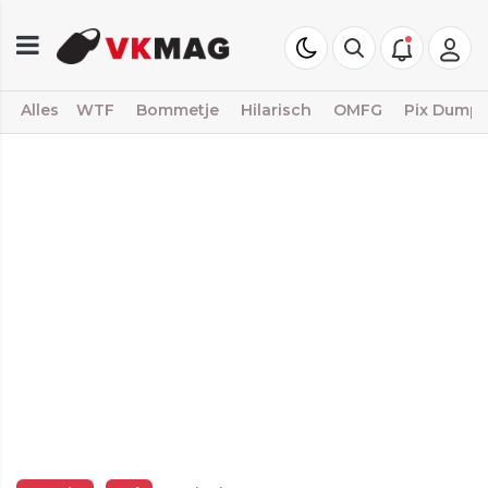
Alles
WTF
Bommetje
Hilarisch
OMFG
Pix Dump