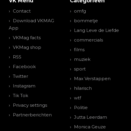
VK Menu
Categorieen
Contact
omfg
Download VKMAG
bommetje
App
Lang Leve de Liefde
VKMag facts
commercials
VKMag shop
films
RSS
muziek
Facebook
sport
Twitter
Max Verstappen
Instagram
hilarisch
Tik Tok
wtf
Privacy settings
Politie
Partnerberichten
Jutta Leerdam
Monica Geuze