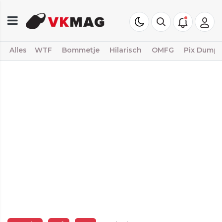
Alles
WTF
Bommetje
Hilarisch
OMFG
Pix Dump