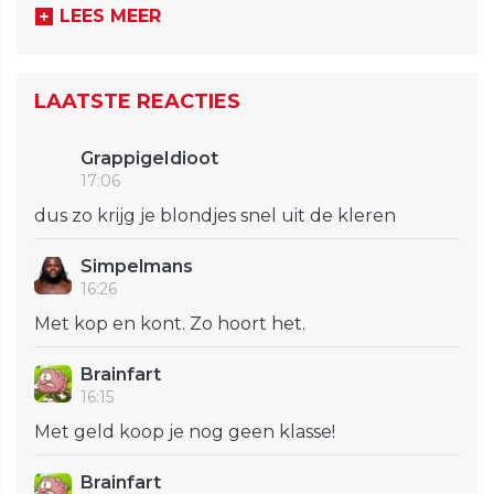
LEES MEER
LAATSTE REACTIES
GrappigeIdioot
17:06
dus zo krijg je blondjes snel uit de kleren
Simpelmans
16:26
Met kop en kont. Zo hoort het.
Brainfart
16:15
Met geld koop je nog geen klasse!
Brainfart