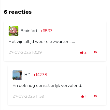
6
reacties
Brainfart
+6833
Het zijn altijd weer die zwarten……
27-07-2025 10:29
2
HP
+14238
En ook nog eens stierlijk vervelend.
27-07-2025 11:59
1