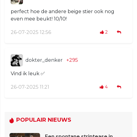
perfect hoe de andere beige stier ook nog
even mee beukt! 10/10!
26-07-2025 12:56
2
dokter_denker
+295
Vind ik leuk ✅
26-07-2025 11:21
4
POPULAIR NIEUWS
Een spontane striptease in