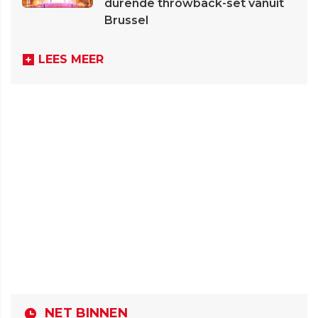
durende throwback-set vanuit
Brussel
LEES MEER
NET BINNEN