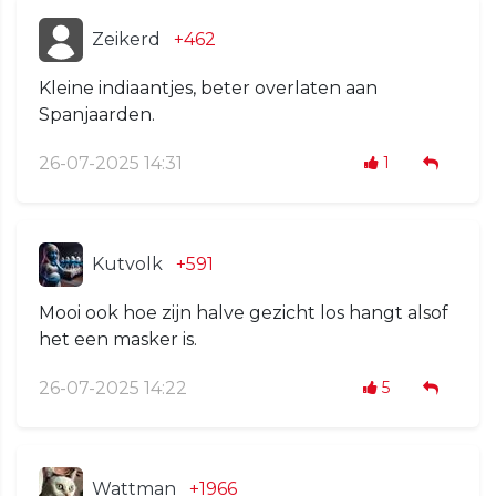
Zeikerd
+462
Kleine indiaantjes, beter overlaten aan
Spanjaarden.
26-07-2025 14:31
1
Kutvolk
+591
Mooi ook hoe zijn halve gezicht los hangt alsof
het een masker is.
26-07-2025 14:22
5
Wattman
+1966