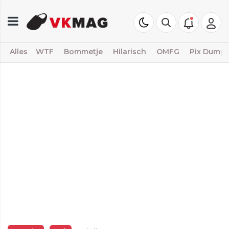
Alles
WTF
Bommetje
Hilarisch
OMFG
Pix Dump