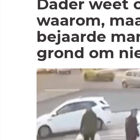
Dader weet o
waarom, maa
bejaarde ma
grond om ni