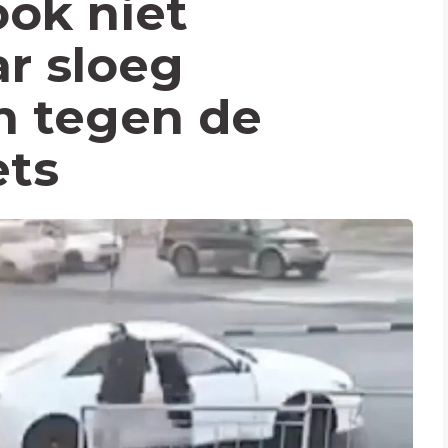
ok niet
r sloeg
n tegen de
ets