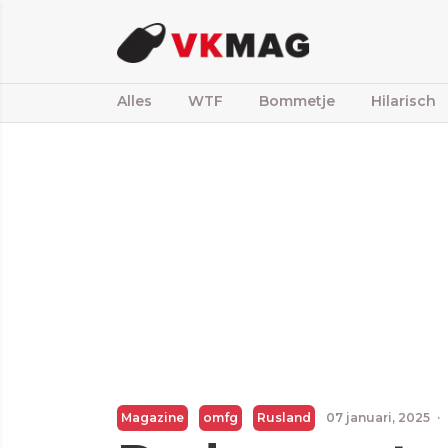
Alles
WTF
Bommetje
Hilarisch
Magazine
omfg
Rusland
07 januari, 2025
·