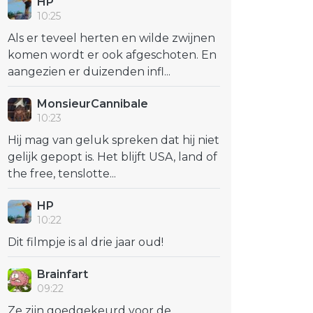
HP
10:25
Als er teveel herten en wilde zwijnen
komen wordt er ook afgeschoten. En
aangezien er duizenden infl...
MonsieurCannibale
10:23
Hij mag van geluk spreken dat hij niet
gelijk gepopt is. Het blijft USA, land of
the free, tenslotte...
HP
10:22
Dit filmpje is al drie jaar oud!
Brainfart
09:22
Ze zijn goedgekeurd voor de