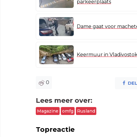
parkeerplaats
Dame gaat voor machete 
Keermuur in Vladivostok 
0
DE
Lees meer over:
Magazine
omfg
Rusland
Topreactie