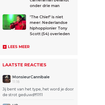
cameraman belandt
onder drie man
'The Chief' is niet
meer: Nederlandse
hiphoppionier Tony
Scott (54) overleden
LEES MEER
LAATSTE REACTIES
MonsieurCannibale
11:18
Jij bent van het type, het word je door
de strot geduwd!!!11!11