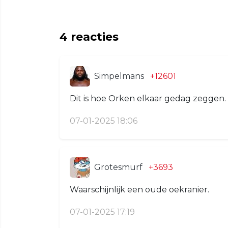
4
reacties
Simpelmans
+12601
Dit is hoe Orken elkaar gedag zeggen.
07-01-2025 18:06
Grotesmurf
+3693
Waarschijnlijk een oude oekranier.
07-01-2025 17:19