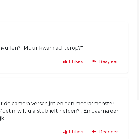
 invullen? "Muur kwam achterop?"
1
Likes
Reageer
oor de camera verschijnt en een moerasmonster
oetin, wilt u alstublieft helpen?". En daarna een
jk
1
Likes
Reageer