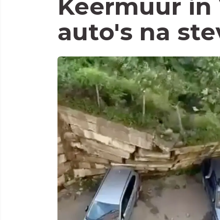
Keermuur in 
auto's na st