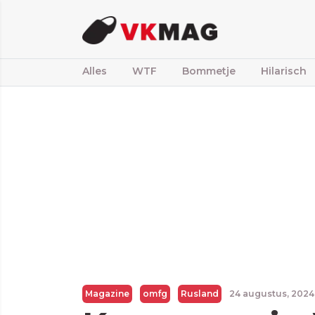
Alles
WTF
Bommetje
Hilarisch
Magazine
omfg
Rusland
24 augustus, 202