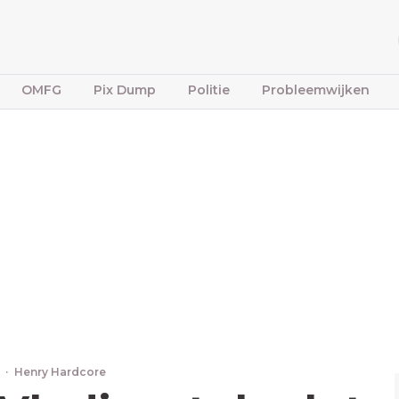
OMFG
Pix Dump
Politie
Probleemwijken
4
·
Henry Hardcore