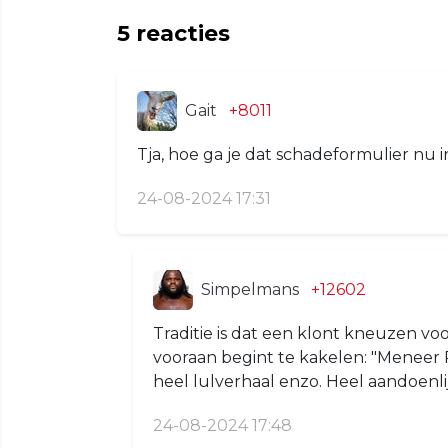
5
reacties
Gait
+8011
Tja, hoe ga je dat schadeformulier nu
24-08-2024 17:31
Simpelmans
+12602
Traditie is dat een klont kneuzen v
vooraan begint te kakelen: "Meneer P
heel lulverhaal enzo. Heel aandoenli
24-08-2024 17:48