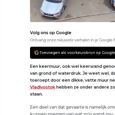
Volg ons op Google
Ontvang onze nieuwste verhalen in je Google-
Toevoegen als voorkeursbron op Google
Een keermuur, ook wel keerwand genoem
van grond of waterdruk. Je weet wel, da
toeroept door een dikke, vette muur nee
Vladivostok
hebben ze onder andere zo'
staan.
Een deel van dat gevaarte is namelijk o
kunnen noemen van wat zo'n wand zou m