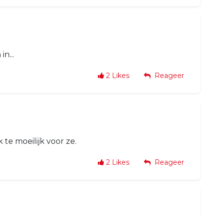
n...
2
Likes
Reageer
e moeilijk voor ze.
2
Likes
Reageer