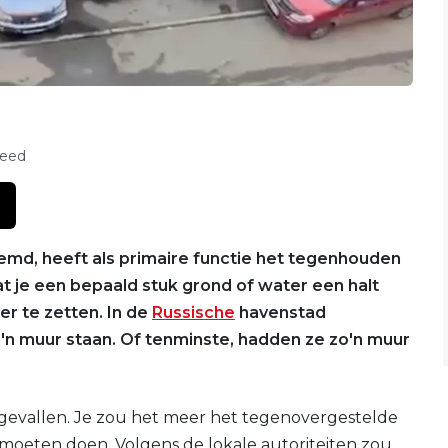
feed
d, heeft als primaire functie het tegenhouden
t je een bepaald stuk grond of water een halt
r te zetten. In de
Russische
havenstad
n muur staan. Of tenminste, hadden ze zo'n muur
mgevallen. Je zou het meer het tegenovergestelde
oeten doen. Volgens de lokale autoriteiten zou