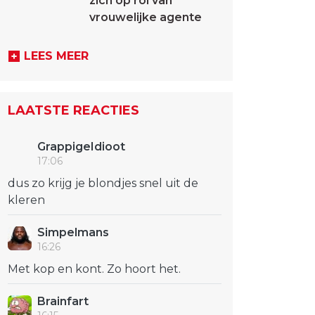
zich op rol van
vrouwelijke agente
LEES MEER
LAATSTE REACTIES
GrappigeIdioot
17:06
dus zo krijg je blondjes snel uit de
kleren
Simpelmans
16:26
Met kop en kont. Zo hoort het.
Brainfart