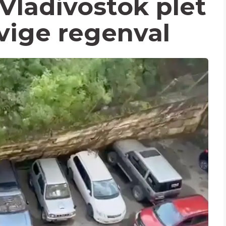
Vladivostok plet
evige regenval