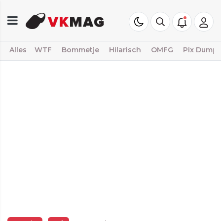
Alles
WTF
Bommetje
Hilarisch
OMFG
Pix Dump