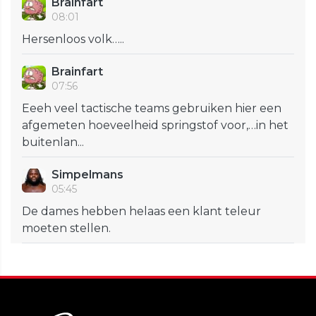
Brainfart
08:01
Hersenloos volk…..
Brainfart
07:56
Eeeh veel tactische teams gebruiken hier een
afgemeten hoeveelheid springstof voor,…in het
buitenlan...
Simpelmans
05:45
De dames hebben helaas een klant teleur
moeten stellen.