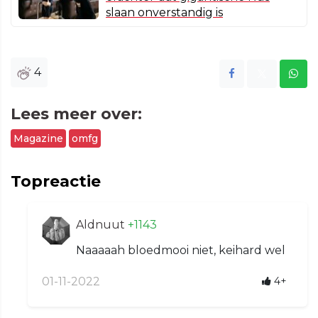
slaan onverstandig is
4
Lees meer over:
Magazine
omfg
Topreactie
Aldnuut
+1143
Naaaaah bloedmooi niet, keihard wel
01-11-2022
4+