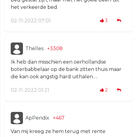
het verkeerde bed
02-11-2022 07:01
3
Thelles
+3308
Ik heb dan misschien een oerhollandse
boterbabbelaar op de bank zitten thuis maar
die kan ook angstig hard uithalen….
02-11-2022 01:21
2
ApPendix
+467
Van mij kreeg ze hem terug met rente