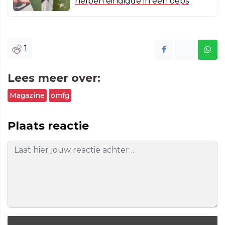
helpen eindigde in een oeps
1
Lees meer over:
Magazine
omfg
Plaats reactie