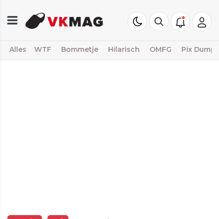
Alles
WTF
Bommetje
Hilarisch
OMFG
Pix Dump