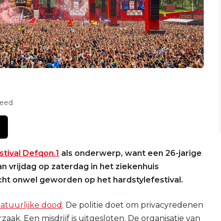
feed
stival Defqon.1
als onderwerp, want een 26-jarige
n vrijdag op zaterdag in het ziekenhuis
ht onwel geworden op het hardstylefestival.
natuurlijke dood
. De politie doet om privacyredenen
ak. Een misdrijf is uitgesloten. De organisatie van