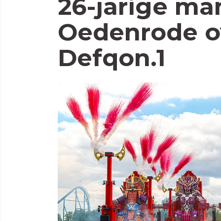
26-jarige man
Oedenrode o
Defqon.1