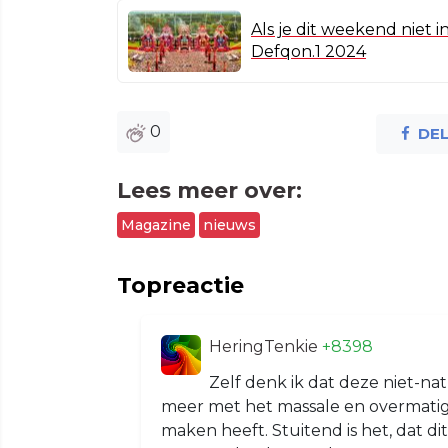
Als je dit weekend niet 
Defqon.1 2024
0
DE
Lees meer over:
Magazine
nieuws
Topreactie
HeringTenkie
+8398
Zelf denk ik dat deze niet-na
meer met het massale en overmatig
maken heeft. Stuitend is het, dat di