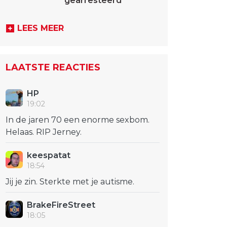
gearresteerd
LEES MEER
LAATSTE REACTIES
HP
19:02
In de jaren 70 een enorme sexbom.
Helaas. RIP Jerney.
keespatat
18:54
Jij je zin. Sterkte met je autisme.
BrakeFireStreet
18:05