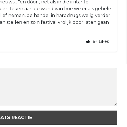
uws... "en dóór", net als in die irritante
k een teken aan de wand van hoe we er als gehele
 lief nemen, de handel in harddrugs welig verder
n stellen en zo'n festival vrolijk door laten gaan
16+
Likes
ATS REACTIE