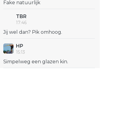
Fake natuurlijk
TBR
17:46
Jij wel dan? Pik omhoog.
HP
15:13
Simpelweg een glazen kin.