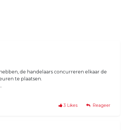
hebben, de handelaars concurreren elkaar de
uren te plaatsen.
.
3
Likes
Reageer