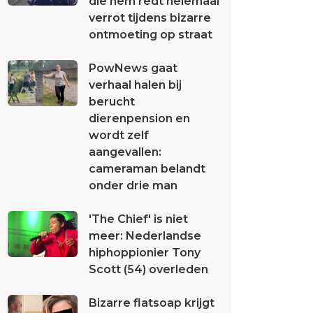
die hem redt helemaal
verrot tijdens bizarre
ontmoeting op straat
PowNews gaat
verhaal halen bij
berucht
dierenpension en
wordt zelf
aangevallen:
cameraman belandt
onder drie man
'The Chief' is niet
meer: Nederlandse
hiphoppionier Tony
Scott (54) overleden
Bizarre flatsoap krijgt