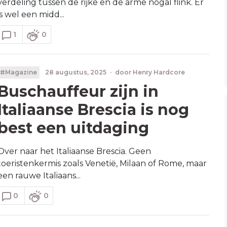
verdeling tussen de rijke en de arme nogal flink. Er
is wel een midd...
1
0
#Magazine
28 augustus, 2025
·
door
Henry Hardcore
Buschauffeur zijn in
Italiaanse Brescia is nog
best een uitdaging
Over naar het Italiaanse Brescia. Geen
toeristenkermis zoals Venetië, Milaan of Rome, maar
een rauwe Italiaans...
0
0