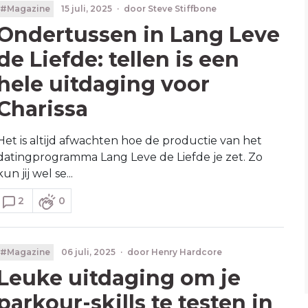
#Magazine
15 juli, 2025
·
door
Steve Stiffbone
Ondertussen in Lang Leve
de Liefde: tellen is een
hele uitdaging voor
Charissa
Het is altijd afwachten hoe de productie van het
datingprogramma Lang Leve de Liefde je zet. Zo
kun jij wel se...
2
0
#Magazine
06 juli, 2025
·
door
Henry Hardcore
Leuke uitdaging om je
parkour-skills te testen in