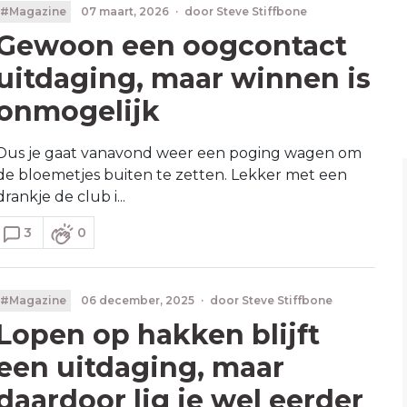
#Magazine
07 maart, 2026
·
door
Steve Stiffbone
Gewoon een oogcontact
uitdaging, maar winnen is
onmogelijk
Dus je gaat vanavond weer een poging wagen om
de bloemetjes buiten te zetten. Lekker met een
drankje de club i...
3
0
#Magazine
06 december, 2025
·
door
Steve Stiffbone
Lopen op hakken blijft
een uitdaging, maar
daardoor lig je wel eerder