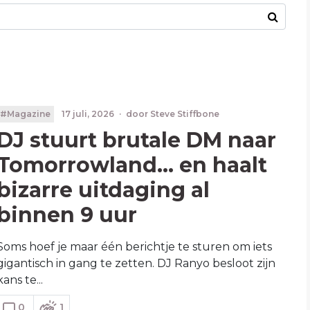
#Magazine
17 juli, 2026
·
door
Steve Stiffbone
DJ stuurt brutale DM naar
Tomorrowland... en haalt
bizarre uitdaging al
binnen 9 uur
Soms hoef je maar één berichtje te sturen om iets
gigantisch in gang te zetten. DJ Ranyo besloot zijn
kans te...
0
1