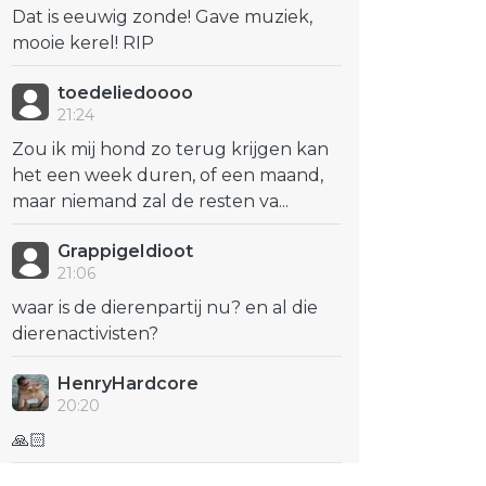
Dat is eeuwig zonde! Gave muziek,
mooie kerel! RIP
toedeliedoooo
21:24
Zou ik mij hond zo terug krijgen kan
het een week duren, of een maand,
maar niemand zal de resten va...
GrappigeIdioot
21:06
waar is de dierenpartij nu? en al die
dierenactivisten?
HenryHardcore
20:20
🙏🏻