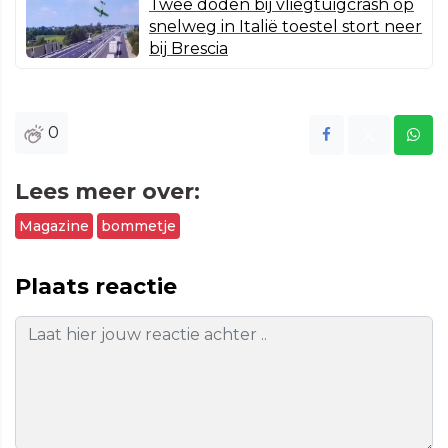
Twee doden bij vliegtuigcrash op
snelweg in Italië toestel stort neer
bij Brescia
0
Lees meer over:
Magazine
bommetje
Plaats reactie