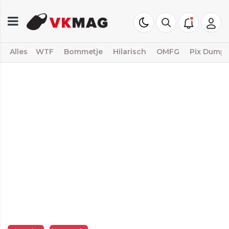
Alles
WTF
Bommetje
Hilarisch
OMFG
Pix Dump