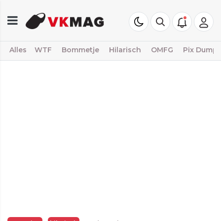
Alles
WTF
Bommetje
Hilarisch
OMFG
Pix Dump