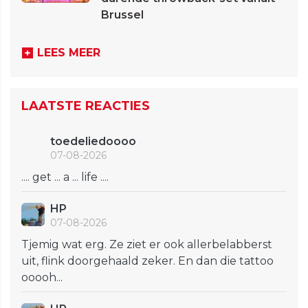
Brussel
LEES MEER
LAATSTE REACTIES
toedeliedoooo
07-08-2026
.... get ... a ... life ....
HP
07-08-2026
Tjemig wat erg. Ze ziet er ook allerbelabberst
uit, flink doorgehaald zeker. En dan die tattoo
ooooh...