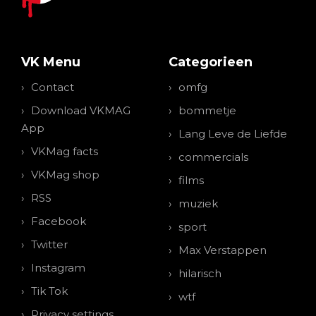
VK Menu
Categorieen
Contact
omfg
Download VKMAG
bommetje
App
Lang Leve de Liefde
VKMag facts
commercials
VKMag shop
films
RSS
muziek
Facebook
sport
Twitter
Max Verstappen
Instagram
hilarisch
Tik Tok
wtf
Privacy settings