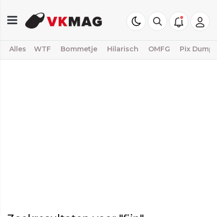
Alles
WTF
Bommetje
Hilarisch
OMFG
Pix Dump