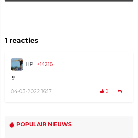
1
reacties
HP
+14218
🤘
04-03-2022 16:17
0
POPULAIR NIEUWS