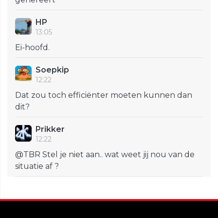
HP
13:05
Ei-hoofd.
Soepkip
12:22
Dat zou toch efficiënter moeten kunnen dan
dit?
Prikker
12:22
@TBR Stel je niet aan.. wat weet jij nou van de
situatie af ?