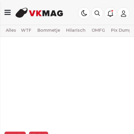
Alles
WTF
Bommetje
Hilarisch
OMFG
Pix Dump