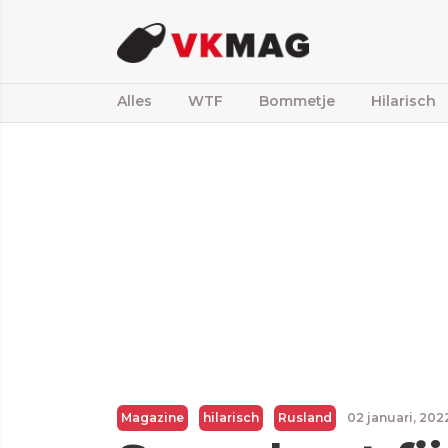
Alles
WTF
Bommetje
Hilarisch
Magazine
hilarisch
Rusland
02 januari, 20