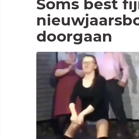
Soms best fij
nieuwjaarsbo
doorgaan