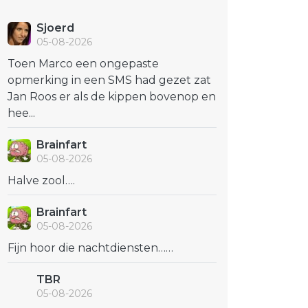
Sjoerd
05-08-2026
Toen Marco een ongepaste
opmerking in een SMS had gezet zat
Jan Roos er als de kippen bovenop en
hee...
Brainfart
05-08-2026
Halve zool….
Brainfart
05-08-2026
Fijn hoor die nachtdiensten……
TBR
05-08-2026