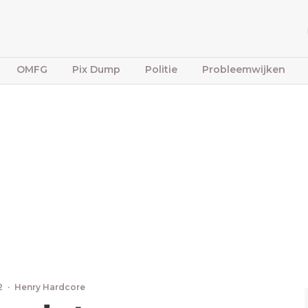
OMFG
Pix Dump
Politie
Probleemwijken
22
·
Henry Hardcore