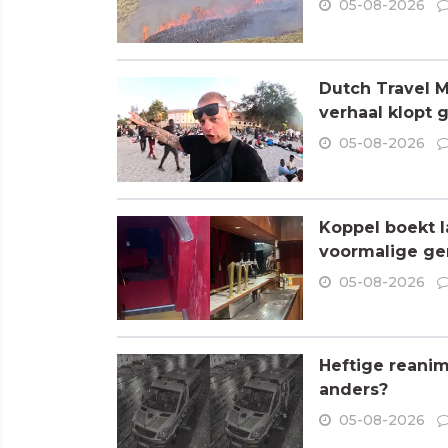
05-08-2026
Dutch Travel M
verhaal klopt 
05-08-2026
Koppel boekt l
voormalige ge
05-08-2026
Heftige reanim
anders?
05-08-2026