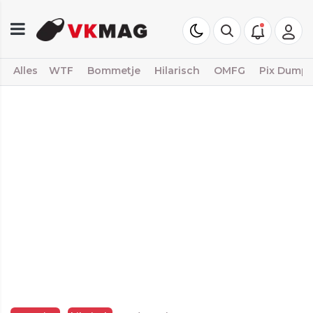
Alles
WTF
Bommetje
Hilarisch
OMFG
Pix Dump