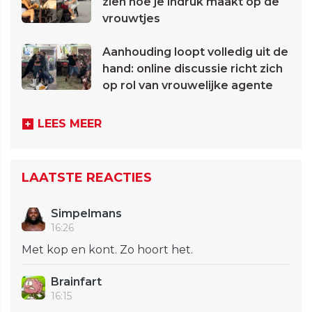
zien hoe je indruk maakt op de
vrouwtjes
Aanhouding loopt volledig uit de
hand: online discussie richt zich
op rol van vrouwelijke agente
LEES MEER
LAATSTE REACTIES
Simpelmans
16:26
Met kop en kont. Zo hoort het.
Brainfart
16:15