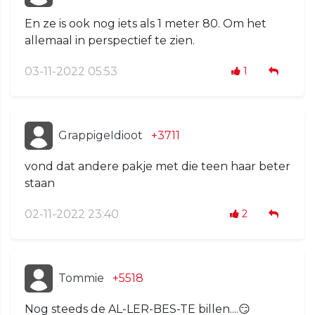
En ze is ook nog iets als 1 meter 80. Om het
allemaal in perspectief te zien.
03-11-2022 05:53
1
GrappigeIdioot
+3711
vond dat andere pakje met die teen haar beter
staan
02-11-2022 23:40
2
Tommie
+5518
Nog steeds de AL-LER-BES-TE billen....😏