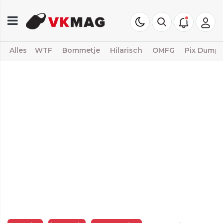
Alles
WTF
Bommetje
Hilarisch
OMFG
Pix Dump