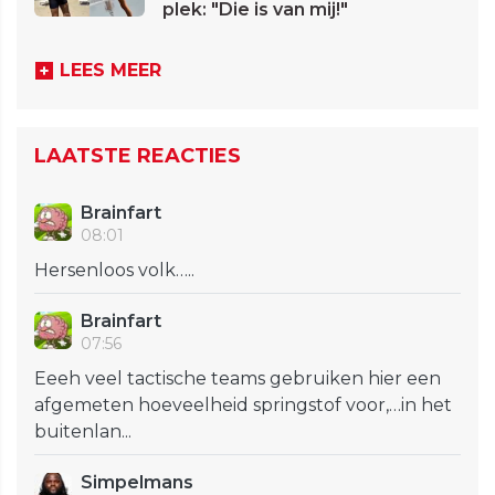
plek: "Die is van mij!"
LEES MEER
LAATSTE REACTIES
Brainfart
08:01
Hersenloos volk…..
Brainfart
07:56
Eeeh veel tactische teams gebruiken hier een
afgemeten hoeveelheid springstof voor,…in het
buitenlan...
Simpelmans