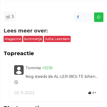
3
Lees meer over:
Magazine
bommetje
Jutta Leerdam
Topreactie
Tommie
+5518
Nog steeds de AL-LER-BES-TE billen....
😏
02-11-2022
4+