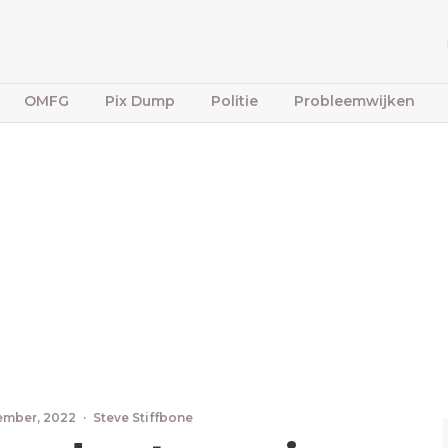
OMFG
Pix Dump
Politie
Probleemwijken
ember, 2022
·
Steve Stiffbone