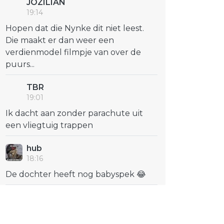
JOZILIAN
19:14
Hopen dat die Nynke dit niet leest.
Die maakt er dan weer een
verdienmodel filmpje van over de
puurs...
TBR
19:01
Ik dacht aan zonder parachute uit
een vliegtuig trappen
hub
18:16
De dochter heeft nog babyspek 😂