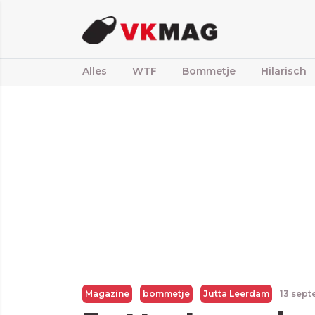
Alles
WTF
Bommetje
Hilarisch
Magazine
bommetje
Jutta Leerdam
13 sept