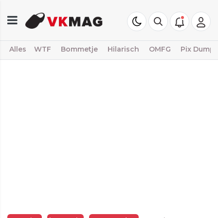
Alles
WTF
Bommetje
Hilarisch
OMFG
Pix Dump