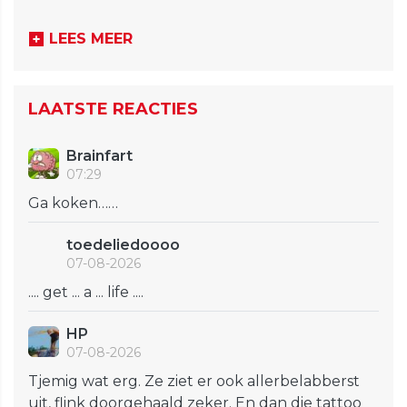
LEES MEER
LAATSTE REACTIES
Brainfart
07:29
Ga koken……
toedeliedoooo
07-08-2026
.... get ... a ... life ....
HP
07-08-2026
Tjemig wat erg. Ze ziet er ook allerbelabberst
uit, flink doorgehaald zeker. En dan die tattoo